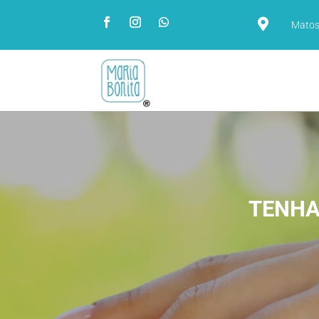

Matos
TENHA