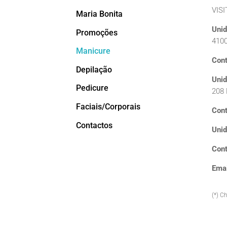
VISI
Maria Bonita
Unid
Promoções
4100
Manicure
Cont
Depilação
Unid
Pedicure
208 
Faciais/Corporais
Cont
Contactos
Unid
Cont
Emai
(*) C