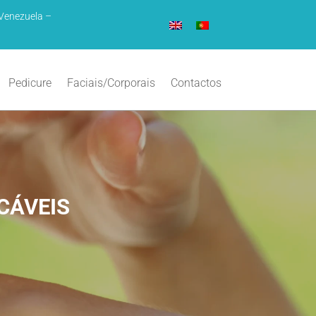
Venezuela –
Pedicure
Faciais/Corporais
Contactos
CÁVEIS