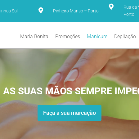

Rua da 

inhos Sul
Pinheiro Manso – Porto
Porto
Maria Bonita
Promoções
Manicure
Depilação
 AS SUAS MÃOS SEMPRE IMPE
Faça a sua marcação