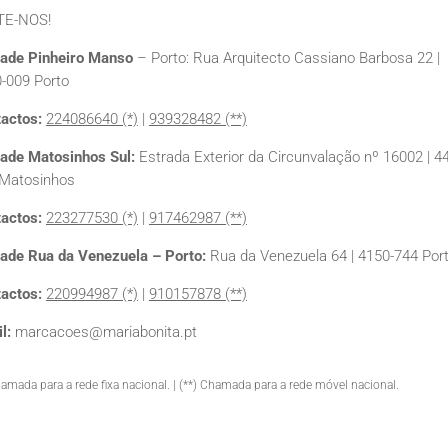
TE-NOS!
ade Pinheiro Manso
– Porto: Rua Arquitecto Cassiano Barbosa 22 |
-009 Porto
actos:
224086640 (*)
|
939328482 (**)
ade Matosinhos Sul:
Estrada Exterior da Circunvalação nº 16002 | 4
Matosinhos
actos:
223277530
(*)
|
917462987
(**)
ade Rua da Venezuela – Porto:
Rua da Venezuela 64 | 4150-744 Por
actos:
220994987
(*)
|
910157878
(**)
l:
marcacoes@mariabonita.pt
hamada para a rede fixa nacional. | (**) Chamada para a rede móvel nacional.